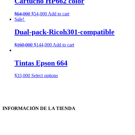
Cartucho HP662 color
$
64,000
$
54,000
Add to cart
Sale!
Dual-pack-Ricoh301-compatible
$
160,000
$
144,000
Add to cart
Tintas Epson 664
$
33,000
Select options
INFORMACIÓN DE LA TIENDA